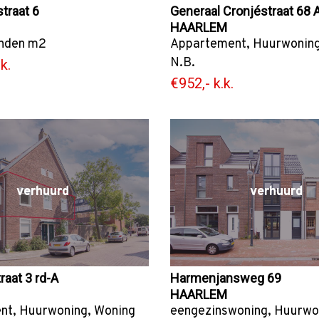
traat 6
Generaal Cronjéstraat 68 
HAARLEM
nden
m2
Appartement
,
Huurwonin
N.B.
k.
€952,- k.k.
verhuurd
verhuurd
raat 3 rd-A
Harmenjansweg 69
HAARLEM
nt
,
Huurwoning
,
Woning
eengezinswoning
,
Huurwo