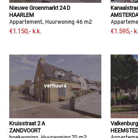
Nieuwe Groenmarkt 24 D
Kanaalstra
HAARLEM
AMSTERD
Appartement
,
Huurwoning
46 m2
Apparteme
€1.150,- k.k.
€1.595,- k.
verhuurd
Kruisstraat 2 A
Valkenburge
ZANDVOORT
HEEMSTE
hoekwoning
,
Huurwoning
70 m2
Apparteme