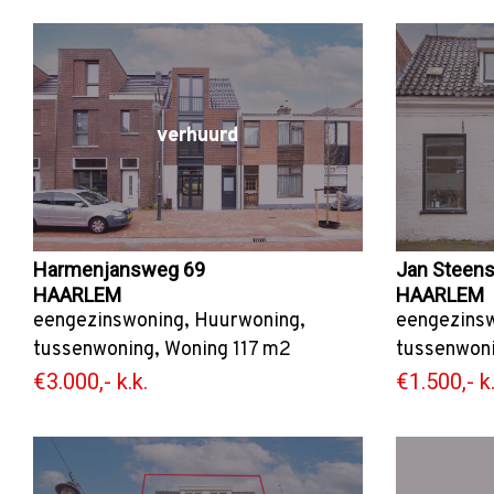
verhuurd
Harmenjansweg 69
Jan Steenst
HAARLEM
HAARLEM
eengezinswoning
,
Huurwoning
,
eengezins
tussenwoning
,
Woning
117 m2
tussenwon
€3.000,- k.k.
€1.500,- k.