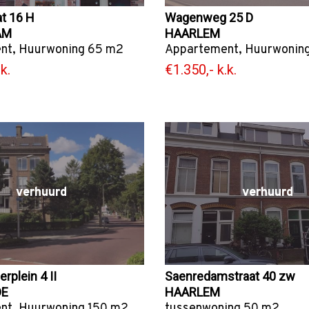
at 16 H
Wagenweg 25 D
AM
HAARLEM
nt
,
Huurwoning
65 m2
Appartement
,
Huurwonin
k.
€1.350,- k.k.
verhuurd
verhuurd
rplein 4 II
Saenredamstraat 40 zw
DE
HAARLEM
nt
,
Huurwoning
150 m2
tussenwoning
50 m2