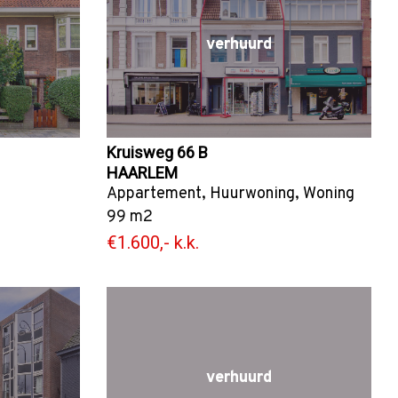
verhuurd
Kruisweg 66 B
HAARLEM
Appartement
,
Huurwoning
,
Woning
99 m2
€1.600,- k.k.
verhuurd