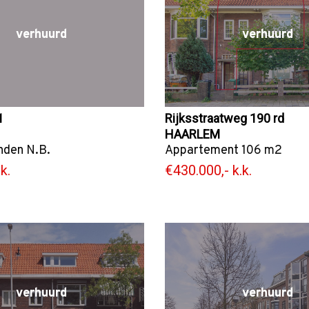
verhuurd
verhuurd
1
Rijksstraatweg 190 rd
HAARLEM
nden
N.B.
Appartement
106 m2
k.
€430.000,- k.k.
verhuurd
verhuurd