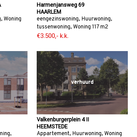
A
Harmenjansweg 69
HAARLEM
g
,
Woning
eengezinswoning
,
Huurwoning
,
tussenwoning
,
Woning
117 m2
€3.500,- k.k.
verhuurd
Valkenburgerplein 4 II
HEEMSTEDE
ning
,
Appartement
,
Huurwoning
,
Woning