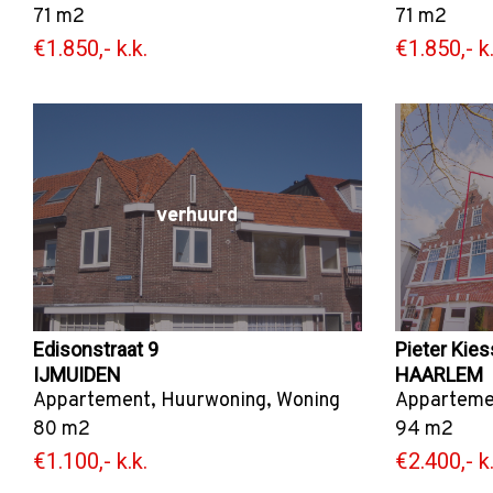
71 m2
71 m2
€1.850,- k.k.
€1.850,- k.
verhuurd
Edisonstraat 9
Pieter Kies
IJMUIDEN
HAARLEM
Appartement
,
Huurwoning
,
Woning
Apparteme
80 m2
94 m2
€1.100,- k.k.
€2.400,- k.