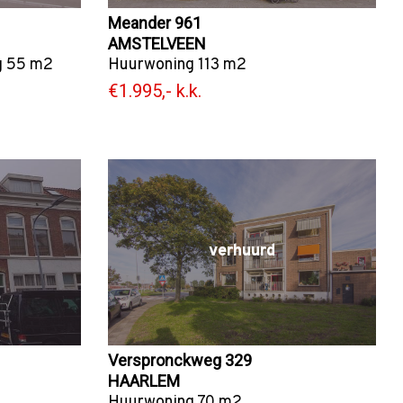
Meander 961
AMSTELVEEN
g
55 m2
Huurwoning
113 m2
€1.995,- k.k.
verhuurd
Verspronckweg 329
HAARLEM
Huurwoning
70 m2