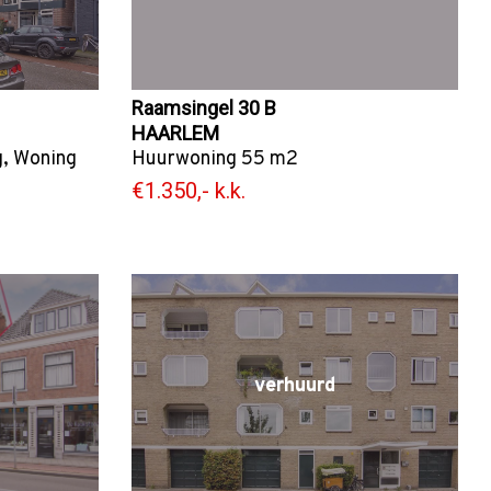
Raamsingel 30 B
HAARLEM
g
,
Woning
Huurwoning
55 m2
€1.350,- k.k.
verhuurd