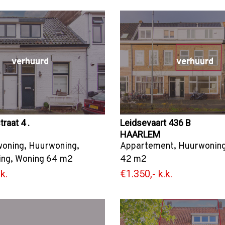
verhuurd
verhuurd
raat 4 .
Leidsevaart 436 B
HAARLEM
woning
,
Huurwoning
,
Appartement
,
Huurwonin
ing
,
Woning
64 m2
42 m2
k.
€1.350,- k.k.