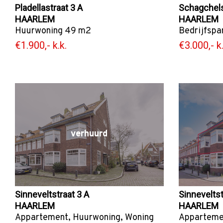
Pladellastraat 3 A
Schagchels
HAARLEM
HAARLEM
Huurwoning
49 m2
Bedrijfspa
€1.900,- k.k.
€3.000,- k.
verhuurd
Sinneveltstraat 3 A
Sinneveltst
HAARLEM
HAARLEM
Appartement
,
Huurwoning
,
Woning
Apparteme