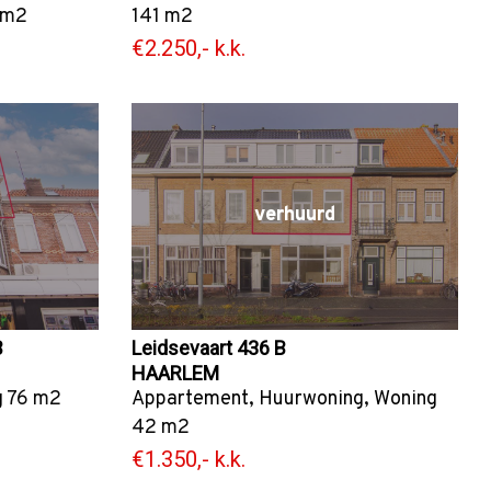
 m2
141 m2
€2.250,- k.k.
verhuurd
B
Leidsevaart 436 B
HAARLEM
g
76 m2
Appartement
,
Huurwoning
,
Woning
42 m2
€1.350,- k.k.