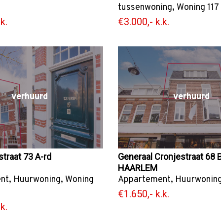
tussenwoning
,
Woning
117
k.
€3.000,- k.k.
verhuurd
verhuurd
straat 73 A-rd
Generaal Cronjestraat 68 
HAARLEM
nt
,
Huurwoning
,
Woning
Appartement
,
Huurwonin
€1.650,- k.k.
k.