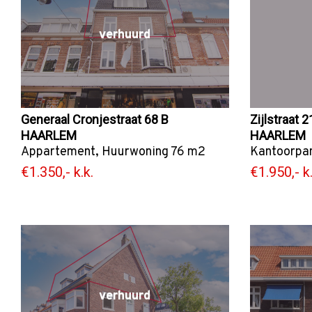
verhuurd
Generaal Cronjestraat 68 B
Zijlstraat 2
HAARLEM
HAARLEM
Appartement
,
Huurwoning
76 m2
Kantoorpa
€1.350,- k.k.
€1.950,- k.
verhuurd