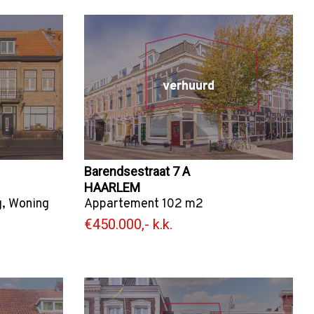
verhuurd
Barendsestraat 7 A
HAARLEM
g
,
Woning
Appartement
102 m2
€450.000,- k.k.