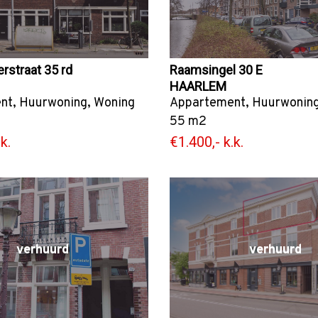
rstraat 35 rd
Raamsingel 30 E
HAARLEM
nt
,
Huurwoning
,
Woning
Appartement
,
Huurwonin
55 m2
k.
€1.400,- k.k.
verhuurd
verhuurd