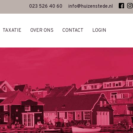
023 526 40 60
info@huizenstede.nl
TAXATIE
OVER ONS
CONTACT
LOGIN