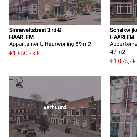
Sinneveltstraat 3 rd-B
Schalkwijke
HAARLEM
HAARLEM
Appartement
,
Huurwoning
89 m2
Apparteme
47 m2
€1.850,- k.k.
€1.075,- k.
verhuurd