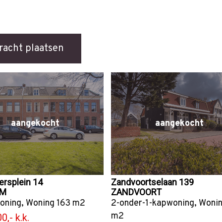
racht plaatsen
aangekocht
aangekocht
ersplein 14
Zandvoortselaan 139
EM
ZANDVOORT
oning
,
Woning
163 m2
2-onder-1-kapwoning
,
Woni
m2
0,- k.k.