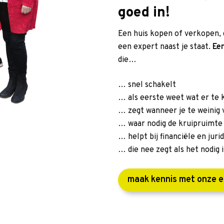
goed in!
Een huis kopen of verkopen, do
een expert naast je staat.
Ee
die…
… snel schakelt
… als eerste weet wat er te 
… zegt wanneer je te weinig v
… waar nodig de kruipruimte 
… helpt bij financiële en juri
… die nee zegt als het nodig i
maak kennis met onze 