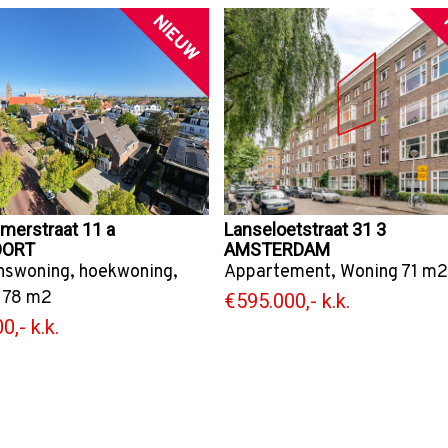
NIEUW
merstraat 11 a
Lanseloetstraat 31 3
OORT
AMSTERDAM
nswoning
,
hoekwoning
,
Appartement
,
Woning
71 m2
178 m2
€595.000,- k.k.
0,- k.k.