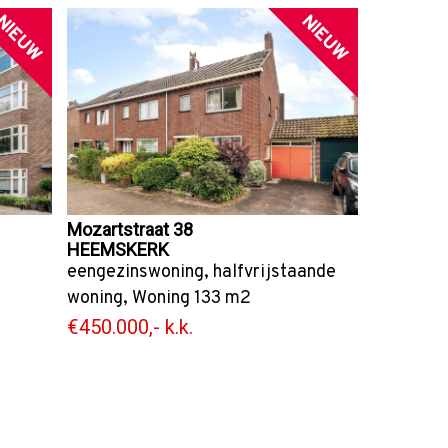
NIEUW
NIEUW
Mozartstraat 38
HEEMSKERK
eengezinswoning
,
halfvrijstaande
woning
,
Woning
133 m2
€450.000,- k.k.