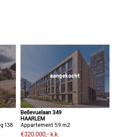
aangekocht
Bellevuelaan 349
HAARLEM
ng
138
Appartement
59 m2
€320.000,- k.k.