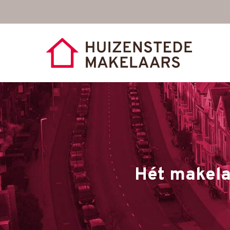
Skip
to
main
content
Hét makela