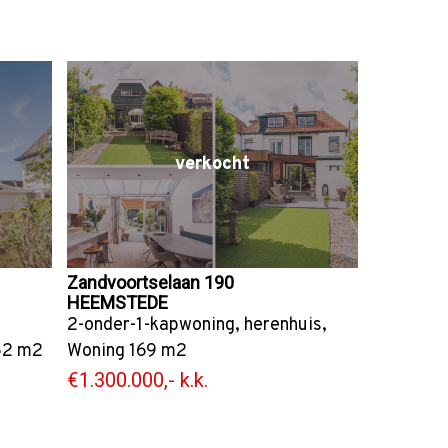
verkocht
Zandvoortselaan 190
HEEMSTEDE
2-onder-1-kapwoning
,
herenhuis
,
62 m2
Woning
169 m2
€1.300.000,- k.k.