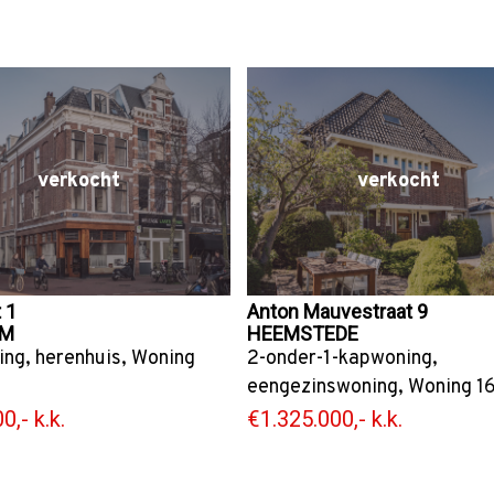
verkocht
verkocht
 1
Anton Mauvestraat 9
EM
HEEMSTEDE
ing
,
herenhuis
,
Woning
2-onder-1-kapwoning
,
eengezinswoning
,
Woning
1
0,- k.k.
€1.325.000,- k.k.