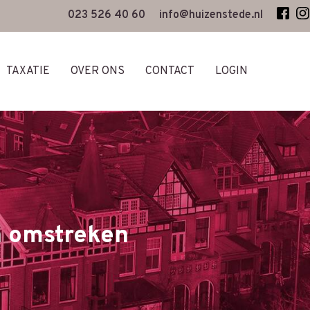
023 526 40 60
info@huizenstede.nl
TAXATIE
OVER ONS
CONTACT
LOGIN
n omstreken