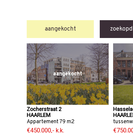
aangekocht
zoekopd
aangekocht
Zocherstraat 2
Hassela
HAARLEM
HAARL
Appartement
79 m2
tussenw
€450.000,- k.k.
€750.00