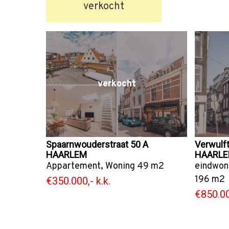
verkocht
verkocht
Spaarnwouderstraat 50 A
Verwulft
HAARLEM
HAARL
Appartement
,
Woning
49 m2
eindwon
196 m2
€350.000,- k.k.
€850.00