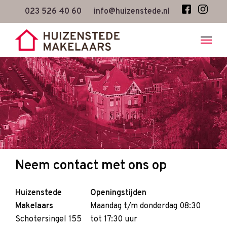
Skip
023 526 40 60
info@huizenstede.nl
to
main
content
Neem contact met ons op
Huizenstede
Openingstijden
Makelaars
Maandag t/m donderdag 08:30
Schotersingel 155
tot 17:30 uur