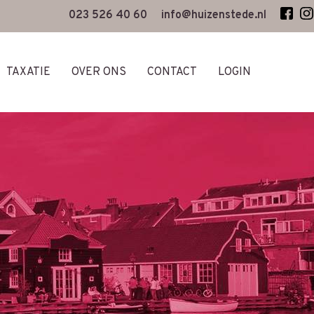
023 526 40 60
info@huizenstede.nl
TAXATIE
OVER ONS
CONTACT
LOGIN