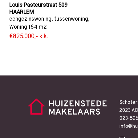
Louis Pasteurstraat 509
HAARLEM
eengezinswoning
,
tussenwoning
,
Woning
164 m2
€825.000,- k.k.
Schoter
2023 AD
023-52
info@hu