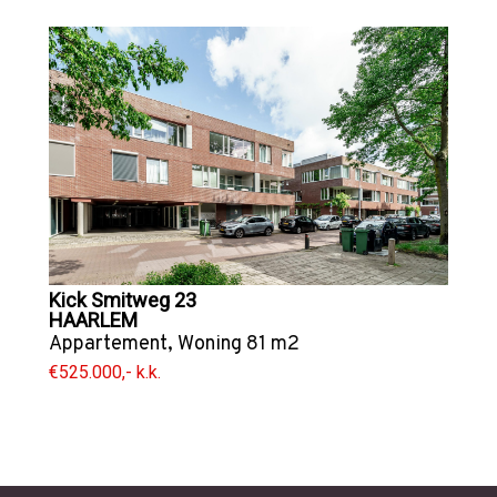
Kick Smitweg 23
HAARLEM
Appartement
,
Woning
81 m2
€525.000,- k.k.