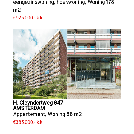
eengezinswoning
,
hoekwoning
,
Woning
178
m2
€925.000,- k.k.
H. Cleyndertweg 847
AMSTERDAM
Appartement
,
Woning
88 m2
€385.000,- k.k.