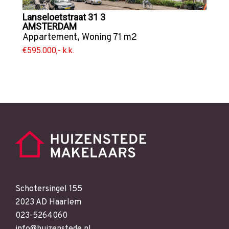
Lanseloetstraat 31 3
AMSTERDAM
Appartement
,
Woning
71 m2
€595.000,- k.k.
Schotersingel 155
2023 AD Haarlem
023-5264060
info@huizenstede.nl