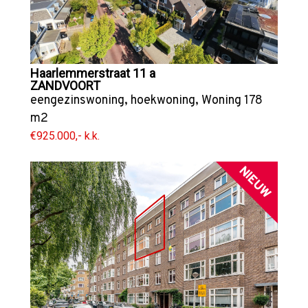
Haarlemmerstraat 11 a
ZANDVOORT
eengezinswoning
,
hoekwoning
,
Woning
178
m2
€925.000,- k.k.
NIEUW