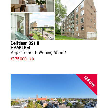
Delftlaan 321 II
HAARLEM
Appartement
,
Woning
68 m2
€375.000,- k.k.
NIEUW