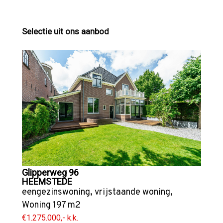
Selectie uit ons aanbod
Glipperweg 96
HEEMSTEDE
eengezinswoning
,
vrijstaande woning
,
Woning
197 m2
€1.275.000,- k.k.