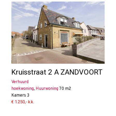
Kruisstraat 2 A
ZANDVOORT
Verhuurd
hoekwoning
,
Huurwoning
70 m2
Kamers
3
€ 1.250,- k.k.