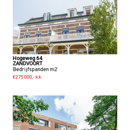
Hogeweg 64
ZANDVOORT
Bedrijfspanden
m2
€275.000,- k.k.