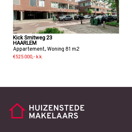
Kick Smitweg 23
HAARLEM
Appartement
,
Woning
81 m2
€525.000,- k.k.