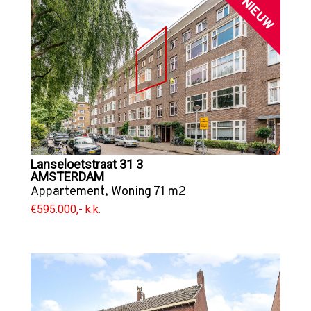
NIEUW
Lanseloetstraat 31 3
AMSTERDAM
Appartement
,
Woning
71 m2
€595.000,- k.k.