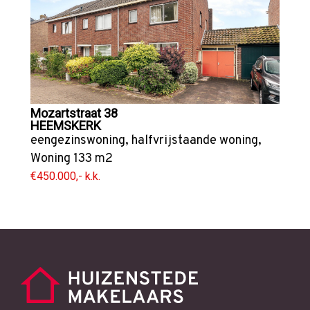
Mozartstraat 38
HEEMSKERK
eengezinswoning
,
halfvrijstaande woning
,
Woning
133 m2
€450.000,- k.k.