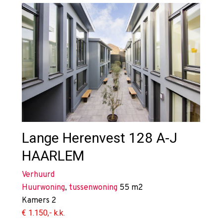
Lange Herenvest 128 A-J
HAARLEM
Verhuurd
Huurwoning
,
tussenwoning
55 m2
Kamers
2
€ 1.150,- k.k.