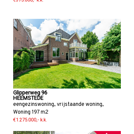
Glipperweg 96
HEEMSTEDE
eengezinswoning
,
vrijstaande woning
,
Woning
197 m2
€1.275.000,- k.k.