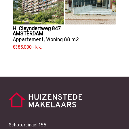
H. Cleyndertweg 847
AMSTERDAM
Appartement
,
Woning
88 m2
€385.000,- k.k.
Schotersingel 155