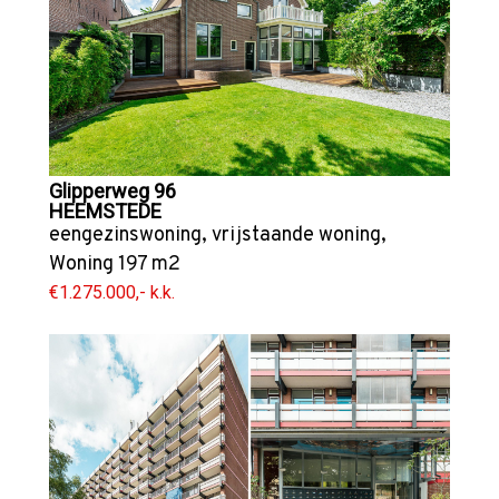
Glipperweg 96
HEEMSTEDE
eengezinswoning
,
vrijstaande woning
,
Woning
197 m2
€1.275.000,- k.k.