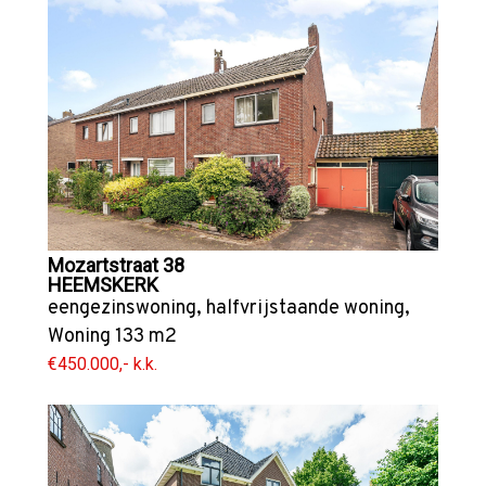
Mozartstraat 38
HEEMSKERK
eengezinswoning
,
halfvrijstaande woning
,
Woning
133 m2
€450.000,- k.k.