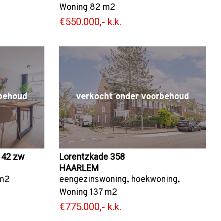
Woning
82 m2
€550.000,- k.k.
behoud
verkocht onder voorbehoud
 42 zw
Lorentzkade 358
HAARLEM
m2
eengezinswoning
,
hoekwoning
,
Woning
137 m2
€775.000,- k.k.