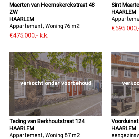
Maerten van Heemskerckstraat 48
Sint Maart
ZW
HAARLEM
HAARLEM
Apparteme
Appartement
,
Woning
76 m2
€595.000,-
€475.000,- k.k.
verkocht onder voorbehoud
verko
Teding van Berkhoutstraat 124
Voorduinst
HAARLEM
HAARLEM
Appartement
,
Woning
87 m2
eengezins