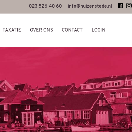
023 526 40 60
info@huizenstede.nl
TAXATIE
OVER ONS
CONTACT
LOGIN