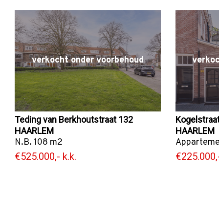
verkocht onder voorbehoud
verko
Teding van Berkhoutstraat 132
Kogelstraat
HAARLEM
HAARLEM
N.B. 108 m2
Apparteme
€525.000,- k.k.
€225.000,-