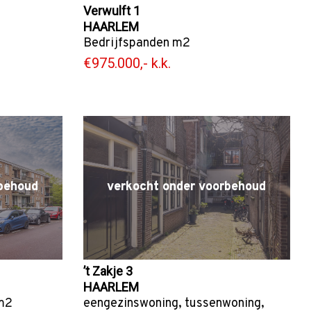
Verwulft 1
HAARLEM
Bedrijfspanden
m2
€975.000,- k.k.
behoud
verkocht onder voorbehoud
’t Zakje 3
HAARLEM
m2
eengezinswoning
,
tussenwoning
,