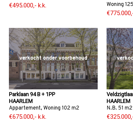
Woning
125
€495.000,- k.k.
€775.000,-
verkocht onder voorbehoud
verko
Parklaan 94 B + 1PP
Veldzigtlaa
HAARLEM
HAARLEM
Appartement
,
Woning
102 m2
N.B. 51 m2
€675.000,- k.k.
€325.000,-