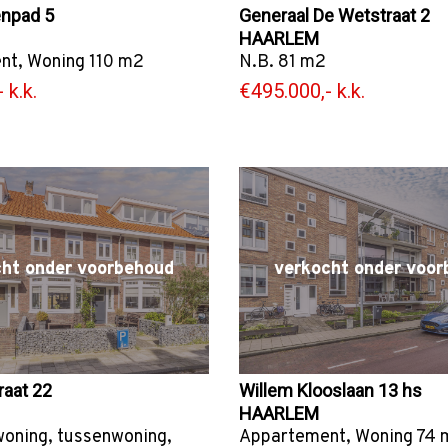
enpad 5
Generaal De Wetstraat 2
HAARLEM
nt
,
Woning
110 m2
N.B. 81 m2
 k.k.
€495.000,- k.k.
cht onder voorbehoud
verkocht onder voor
raat 22
Willem Klooslaan 13 hs
HAARLEM
woning
,
tussenwoning
,
Appartement
,
Woning
74 