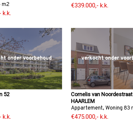
 m2
€339.000,- k.k.
 k.k.
cht onder voorbehoud
verkocht onder voor
n 52
Cornelis van Noordestraat
HAARLEM
Appartement
,
Woning
83 
 k.k.
€475.000,- k.k.