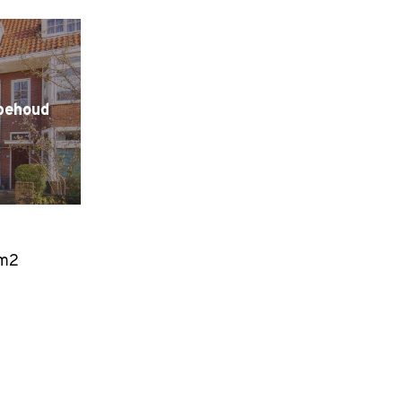
behoud
m2