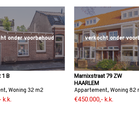
cht onder voorbehoud
verkocht onder voor
 1 B
Marnixstraat 79 ZW
HAARLEM
nt
,
Woning
32 m2
Appartement
,
Woning
82 
 k.k.
€450.000,- k.k.