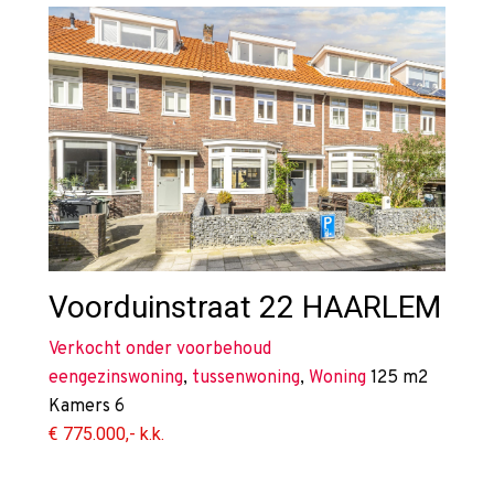
Voorduinstraat 22
HAARLEM
Verkocht onder voorbehoud
eengezinswoning
,
tussenwoning
,
Woning
125 m2
Kamers
6
€ 775.000,- k.k.