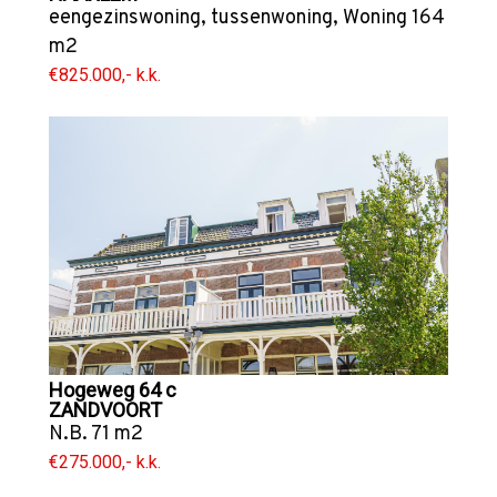
eengezinswoning
,
tussenwoning
,
Woning
164
m2
€825.000,- k.k.
Hogeweg 64 c
ZANDVOORT
N.B. 71 m2
€275.000,- k.k.