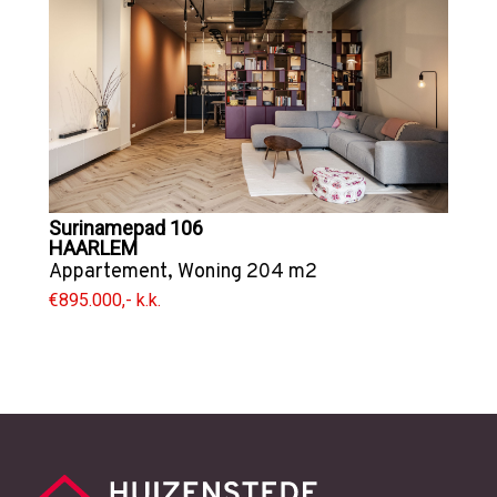
Surinamepad 106
HAARLEM
Appartement
,
Woning
204 m2
€895.000,- k.k.