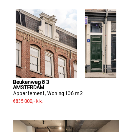
Beukenweg 8 3
AMSTERDAM
Appartement
,
Woning
106 m2
€835.000,- k.k.