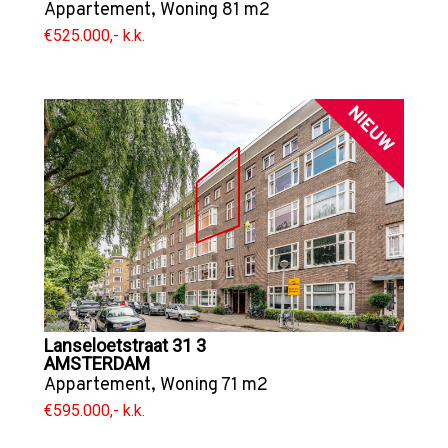
Appartement
,
Woning
81 m2
€525.000,- k.k.
NIEUW
Lanseloetstraat 31 3
AMSTERDAM
Appartement
,
Woning
71 m2
€595.000,- k.k.