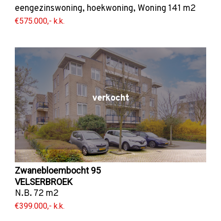
eengezinswoning
,
hoekwoning
,
Woning
141 m2
€575.000,- k.k.
verkocht
Zwanebloembocht 95
VELSERBROEK
N.B. 72 m2
€399.000,- k.k.