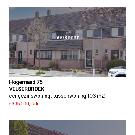
verkocht
Hogemaad 75
VELSERBROEK
eengezinswoning
,
tussenwoning
103 m2
€395.000,- k.k.