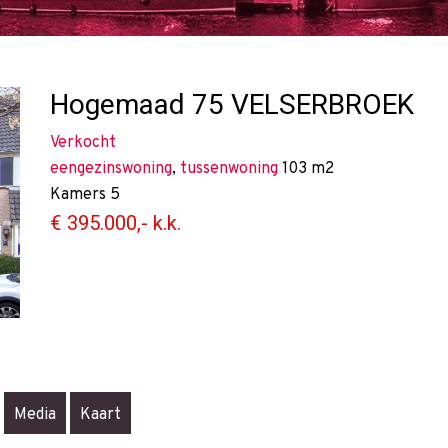
Hogemaad 75
VELSERBROEK
Verkocht
eengezinswoning
,
tussenwoning
103 m2
Kamers
5
€ 395.000,- k.k.
Media
Kaart