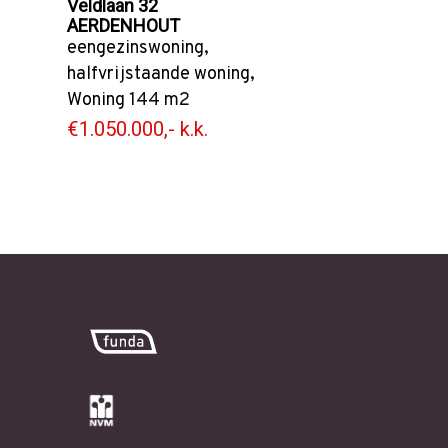
Veldlaan 32
AERDENHOUT
eengezinswoning
,
halfvrijstaande woning
,
Woning
144 m2
€1.050.000,- k.k.