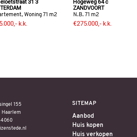
eloetstraat 31 3
Hogeweg 64 c
TERDAM
ZANDVOORT
artement
,
Woning
71 m2
N.B. 71 m2
.000,- k.k.
€275.000,- k.k.
SITEMAP
singel 155
 Haarlem
Aanbod
64060
Huis kopen
izenstede.nl
Huis verkopen