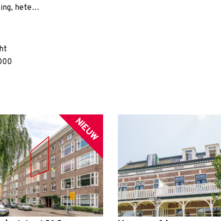
ting, hete…
ht
000
NIEUW