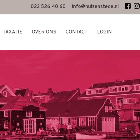
023 526 40 60
info@huizenstede.nl
TAXATIE
OVER ONS
CONTACT
LOGIN