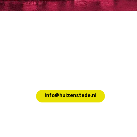
info@huizenstede.nl