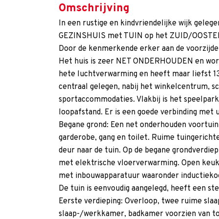
Omschrijving
In een rustige en kindvriendelijke wijk gele
GEZINSHUIS met TUIN op het ZUID/OOSTEN
Door de kenmerkende erker aan de voorzijde 
Het huis is zeer NET ONDERHOUDEN en word
hete luchtverwarming en heeft maar liefst
centraal gelegen, nabij het winkelcentrum, s
sportaccommodaties. Vlakbij is het speelparkj
loopafstand. Er is een goede verbinding met
Begane grond: Een net onderhouden voortuin
garderobe, gang en toilet. Ruime tuingeric
deur naar de tuin. Op de begane grondverdiepi
met elektrische vloerverwarming. Open keuke
met inbouwapparatuur waaronder inductiekoo
De tuin is eenvoudig aangelegd, heeft een s
Eerste verdieping: Overloop, twee ruime sla
slaap-/werkkamer, badkamer voorzien van toi