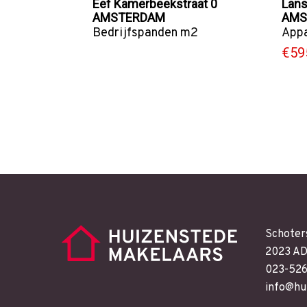
Eef Kamerbeekstraat 0
Lans
AMSTERDAM
AMS
Bedrijfspanden
m2
App
€595
Schoter
2023 AD
023-52
info@hu