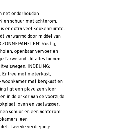
gen net onderhouden
 en schuur met achterom.
is er extra veel keukenruimte.
t verwarmd door middel van
 13 ZONNEPANELEN! Rustig,
cholen, openbaar vervoer en
e Tarweland, dit alles binnen
 uitvalswegen. INDELING:
. Entree met meterkast,
hte woonkamer met bergkast en
ng ligt een plavuizen vloer
n in de erker aan de voorzijde
kplaat, oven en vaatwasser.
tenen schuur en een achterom.
apkamers, een
let. Tweede verdieping: