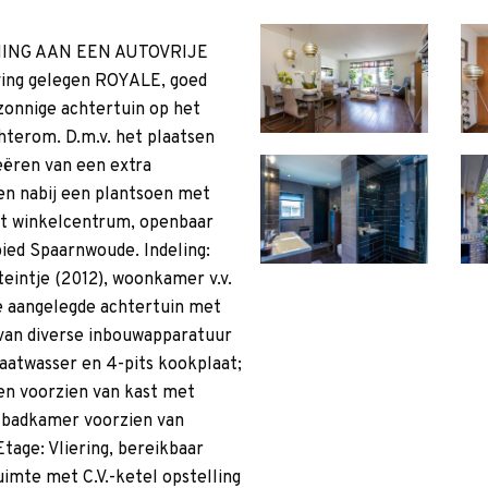
ING AAN EEN AUTOVRIJE
ving gelegen ROYALE, goed
onnige achtertuin op het
hterom. D.m.v. het plaatsen
eëren van een extra
en nabij een plantsoen met
het winkelcentrum, openbaar
ied Spaarnwoude. Indeling:
teintje (2012), woonkamer v.v.
ke aangelegde achtertuin met
van diverse inbouwapparatuur
aatwasser en 4-pits kookplaat;
en voorzien van kast met
 badkamer voorzien van
tage: Vliering, bereikbaar
imte met C.V.-ketel opstelling