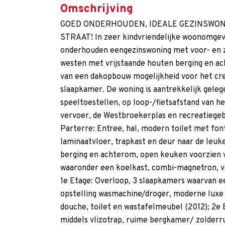
Omschrijving
GOED ONDERHOUDEN, IDEALE GEZINSWON
STRAAT! In zeer kindvriendelijke woonomge
onderhouden eengezinswoning met voor- en z
westen met vrijstaande houten berging en ac
van een dakopbouw mogelijkheid voor het cr
slaapkamer. De woning is aantrekkelijk geleg
speeltoestellen, op loop-/fietsafstand van 
vervoer, de Westbroekerplas en recreatiegeb
Parterre: Entree, hal, modern toilet met fon
laminaatvloer, trapkast en deur naar de leu
berging en achterom, open keuken voorzien 
waaronder een koelkast, combi-magnetron, v
1e Etage: Overloop, 3 slaapkamers waarvan e
opstelling wasmachine/droger, moderne luxe
douche, toilet en wastafelmeubel (2012); 2e E
middels vlizotrap, ruime bergkamer/ zolderru