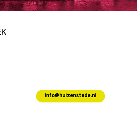
EK
info@huizenstede.nl