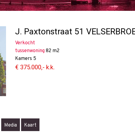
J. Paxtonstraat 51
VELSERBRO
Verkocht
tussenwoning
82 m2
Kamers
5
€ 375.000,- k.k.
Media
Kaart