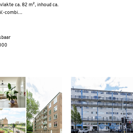
lakte ca. 82 m², inhoud ca.
C.V.-combi…
kbaar
000