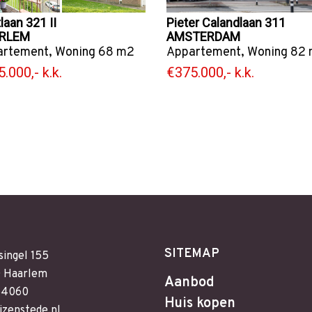
laan 321 II
Pieter Calandlaan 311
RLEM
AMSTERDAM
artement
,
Woning
68 m2
Appartement
,
Woning
82 
.000,- k.k.
€375.000,- k.k.
SITEMAP
singel 155
 Haarlem
Aanbod
64060
Huis kopen
izenstede.nl