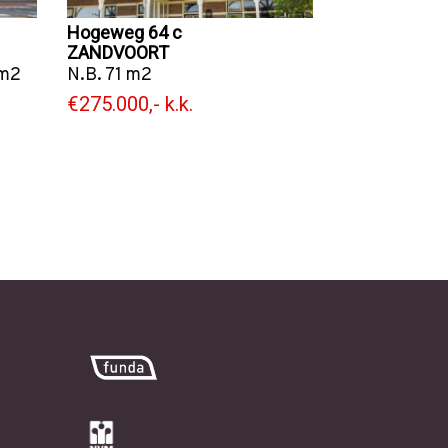
Hogeweg 64 c
ZANDVOORT
m2
N.B. 71 m2
€275.000,- k.k.