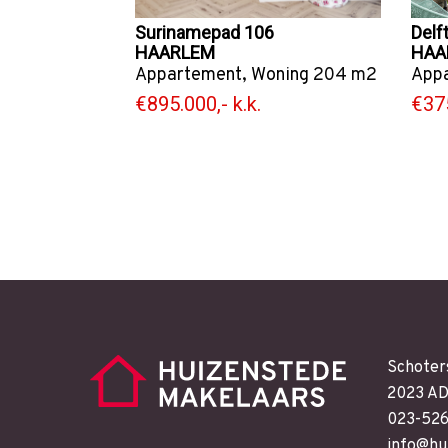
Surinamepad 106
Delft
HAARLEM
HAA
Appartement
,
Woning
204 m2
App
€895.000,- k.k.
€375
Schoter
2023 AD
023-52
info@hu