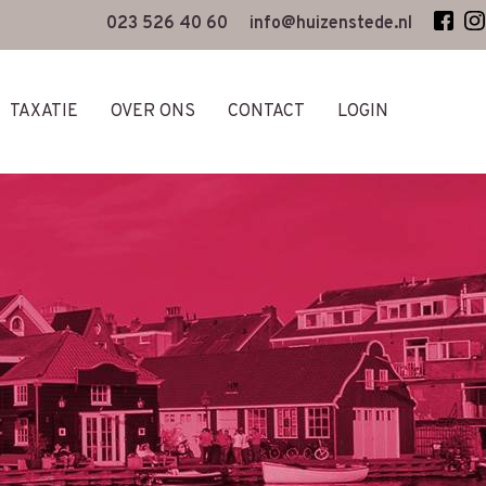
023 526 40 60
info@huizenstede.nl
TAXATIE
OVER ONS
CONTACT
LOGIN