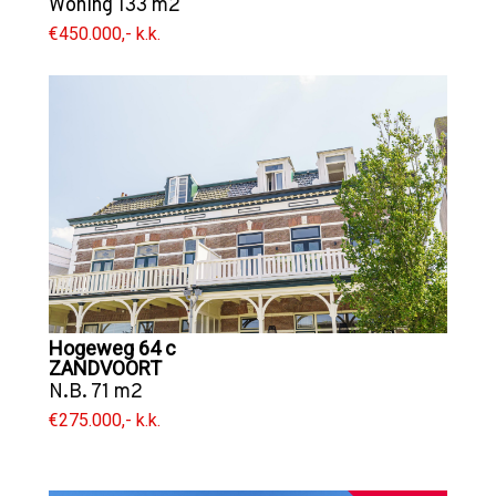
Woning
133 m2
€450.000,- k.k.
Hogeweg 64 c
ZANDVOORT
N.B. 71 m2
€275.000,- k.k.