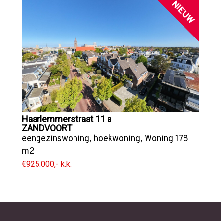
NIEUW
Haarlemmerstraat 11 a
ZANDVOORT
eengezinswoning
,
hoekwoning
,
Woning
178
m2
€925.000,- k.k.