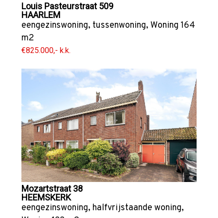
Louis Pasteurstraat 509
HAARLEM
eengezinswoning
,
tussenwoning
,
Woning
164
m2
€825.000,- k.k.
Mozartstraat 38
HEEMSKERK
eengezinswoning
,
halfvrijstaande woning
,