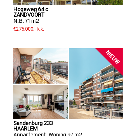
Hogeweg 64 c
ZANDVOORT
N.B. 71 m2
€275.000,- k.k.
NIEUW
Sandenburg 233
HAARLEM
Appartement
,
Woning
97 m2