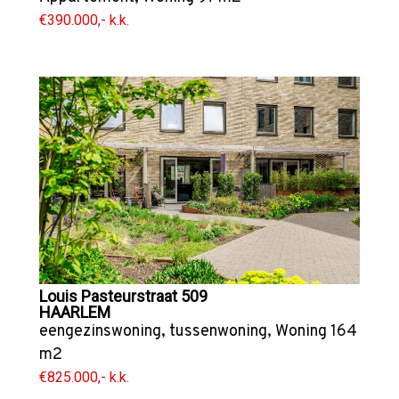
€390.000,- k.k.
Louis Pasteurstraat 509
HAARLEM
eengezinswoning
,
tussenwoning
,
Woning
164
m2
€825.000,- k.k.