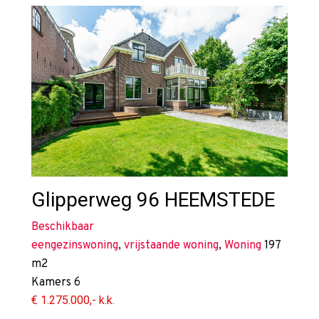
Glipperweg 96
HEEMSTEDE
Beschikbaar
eengezinswoning
,
vrijstaande woning
,
Woning
197
m2
Kamers
6
€ 1.275.000,- k.k.