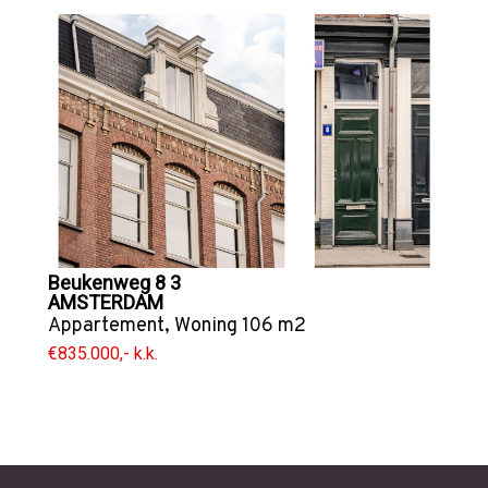
Beukenweg 8 3
AMSTERDAM
Appartement
,
Woning
106 m2
€835.000,- k.k.