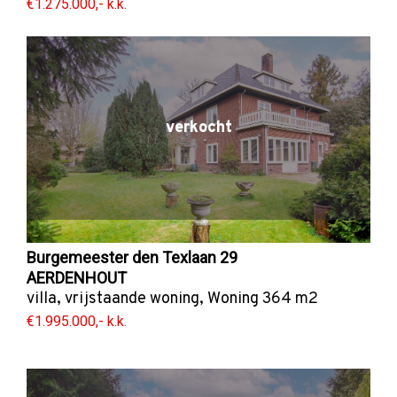
€1.275.000,- k.k.
verkocht
Burgemeester den Texlaan 29
AERDENHOUT
villa
,
vrijstaande woning
,
Woning
364 m2
€1.995.000,- k.k.