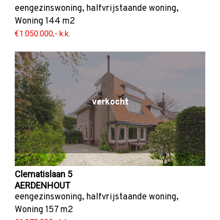
eengezinswoning
,
halfvrijstaande woning
,
Woning
144 m2
€1.050.000,- k.k.
verkocht
Clematislaan 5
AERDENHOUT
eengezinswoning
,
halfvrijstaande woning
,
Woning
157 m2