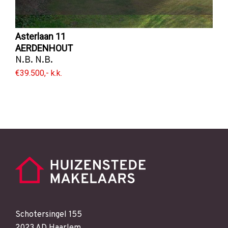
Asterlaan 11
AERDENHOUT
N.B. N.B.
€39.500,- k.k.
Schotersingel 155
2023 AD Haarlem