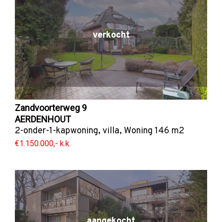
verkocht
Zandvoorterweg 9
AERDENHOUT
2-onder-1-kapwoning
,
villa
,
Woning
146 m2
€1.150.000,- k.k.
aangekocht