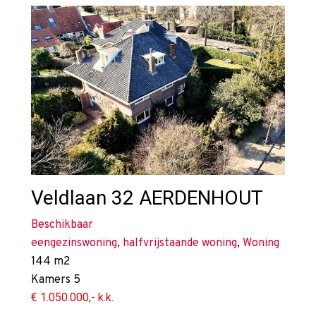
Veldlaan 32
AERDENHOUT
Beschikbaar
eengezinswoning
,
halfvrijstaande woning
,
Woning
144 m2
Kamers
5
€ 1.050.000,- k.k.