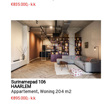
€835.000,- k.k.
Surinamepad 106
HAARLEM
Appartement
,
Woning
204 m2
€895.000,- k.k.