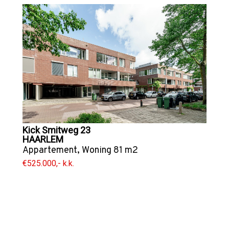
Kick Smitweg 23
HAARLEM
Appartement
,
Woning
81 m2
€525.000,- k.k.