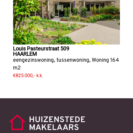
Louis Pasteurstraat 509
HAARLEM
eengezinswoning
,
tussenwoning
,
Woning
164
m2
€825.000,- k.k.