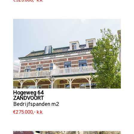
Hogeweg 64
ZANDVOORT
Bedrijfspanden
m2
€275.000,- k.k.