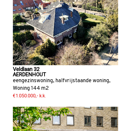
Veldlaan 32
AERDENHOUT
eengezinswoning
,
halfvrijstaande woning
,
Woning
144 m2
€1.050.000,- k.k.