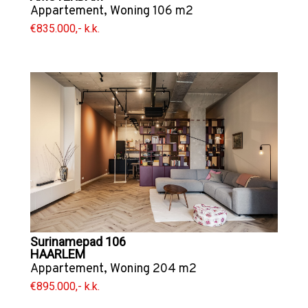
Appartement
,
Woning
106 m2
€835.000,- k.k.
Surinamepad 106
HAARLEM
Appartement
,
Woning
204 m2
€895.000,- k.k.