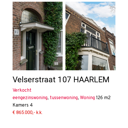
Velserstraat 107
HAARLEM
Verkocht
eengezinswoning
,
tussenwoning
,
Woning
126 m2
Kamers
4
€ 865.000,- k.k.