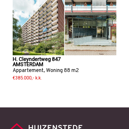
H. Cleyndertweg 847
AMSTERDAM
Appartement
,
Woning
88 m2
€385.000,- k.k.