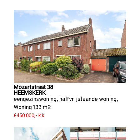
Mozartstraat 38
HEEMSKERK
eengezinswoning
,
halfvrijstaande woning
,
Woning
133 m2
€450.000,- k.k.