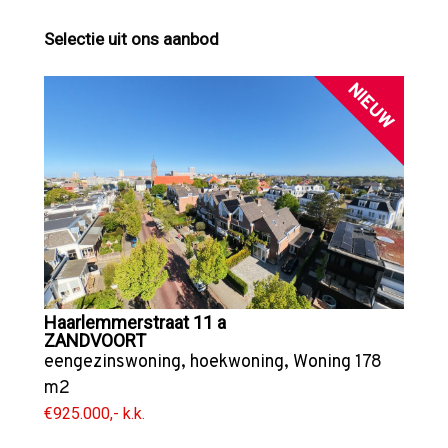
Selectie uit ons aanbod
NIEUW
Haarlemmerstraat 11 a
ZANDVOORT
eengezinswoning
,
hoekwoning
,
Woning
178
m2
€925.000,- k.k.