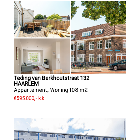
Teding van Berkhoutstraat 132
HAARLEM
Appartement
,
Woning
108 m2
€595.000,- k.k.