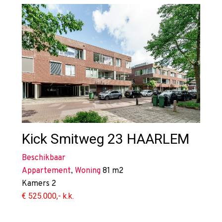
Kick Smitweg 23
HAARLEM
Beschikbaar
Appartement
,
Woning
81 m2
Kamers
2
€ 525.000,- k.k.