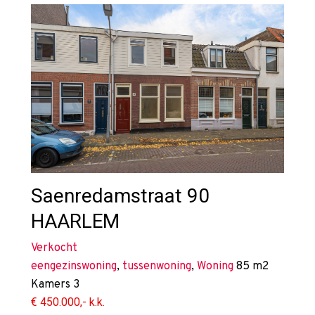
Saenredamstraat 90
HAARLEM
Verkocht
eengezinswoning
,
tussenwoning
,
Woning
85 m2
Kamers
3
€ 450.000,- k.k.