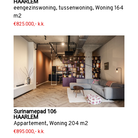
HAARLEM
eengezinswoning
,
tussenwoning
,
Woning
164
m2
€825.000,- k.k.
Surinamepad 106
HAARLEM
Appartement
,
Woning
204 m2
€895.000,- k.k.