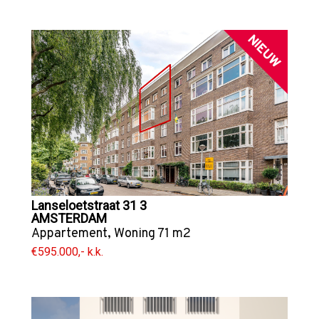
NIEUW
Lanseloetstraat 31 3
AMSTERDAM
Appartement
,
Woning
71 m2
€595.000,- k.k.