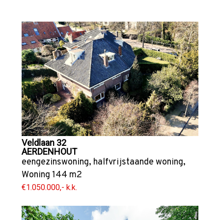
Veldlaan 32
AERDENHOUT
eengezinswoning
,
halfvrijstaande woning
,
Woning
144 m2
€1.050.000,- k.k.