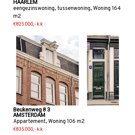
HAARLEM
eengezinswoning
,
tussenwoning
,
Woning
164
m2
€825.000,- k.k.
Beukenweg 8 3
AMSTERDAM
Appartement
,
Woning
106 m2
€835.000,- k.k.