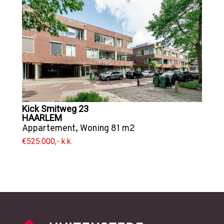
Kick Smitweg 23
HAARLEM
Appartement
,
Woning
81 m2
€525.000,- k.k.