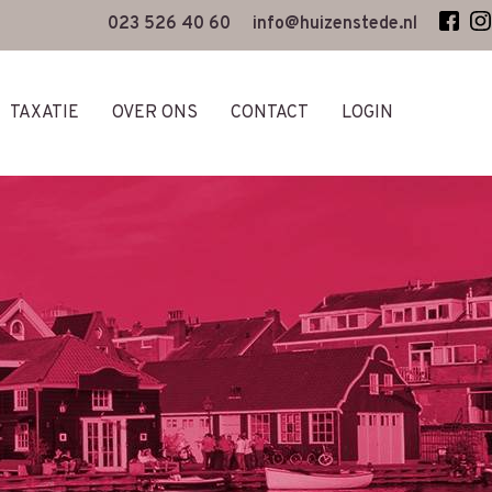
023 526 40 60
info@huizenstede.nl
TAXATIE
OVER ONS
CONTACT
LOGIN