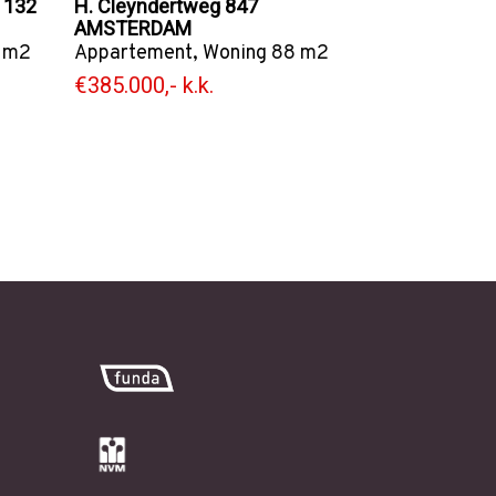
 132
H. Cleyndertweg 847
AMSTERDAM
 m2
Appartement
,
Woning
88 m2
€385.000,- k.k.