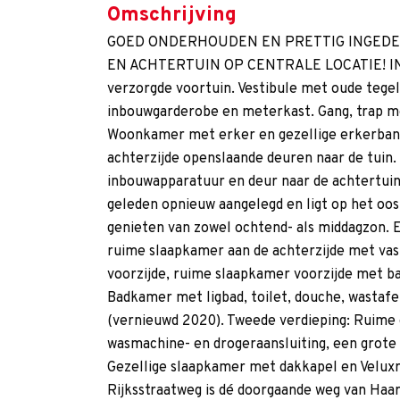
Omschrijving
GOED ONDERHOUDEN EN PRETTIG INGEDEE
EN ACHTERTUIN OP CENTRALE LOCATIE! IND
verzorgde voortuin. Vestibule met oude tege
inbouwgarderobe en meterkast. Gang, trap met
Woonkamer met erker en gezellige erkerbank
achterzijde openslaande deuren naar de tui
inbouwapparatuur en deur naar de achtertuin. 
geleden opnieuw aangelegd en ligt op het oost
genieten van zowel ochtend- als middagzon. E
ruime slaapkamer aan de achterzijde met va
voorzijde, ruime slaapkamer voorzijde met ba
Badkamer met ligbad, toilet, douche, wasta
(vernieuwd 2020). Tweede verdieping: Ruime
wasmachine- en drogeraansluiting, een grote
Gezellige slaapkamer met dakkapel en Velu
Rijksstraatweg is dé doorgaande weg van Ha