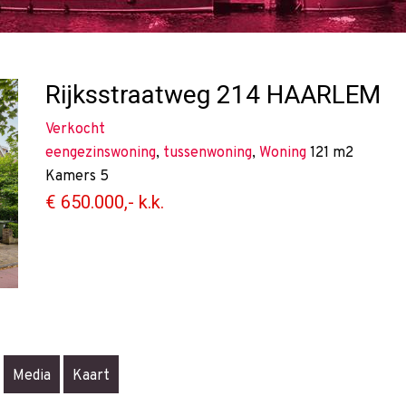
Rijksstraatweg 214
HAARLEM
Verkocht
eengezinswoning
,
tussenwoning
,
Woning
121 m2
Kamers
5
€ 650.000,- k.k.
Media
Kaart