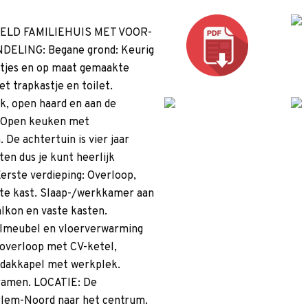
LD FAMILIEHUIS MET VOOR-
ELING: Begane grond: Keurig
ltjes en op maat gemaakte
 trapkastje en toilet.
, open haard en aan de
n. Open keuken met
De achtertuin is vier jaar
en dus je kunt heerlijk
erste verdieping: Overloop,
ste kast. Slaap-/werkkamer aan
lkon en vaste kasten.
felmeubel en vloerverwarming
 overloop met CV-ketel,
 dakkapel met werkplek.
xramen. LOCATIE: De
arlem-Noord naar het centrum.