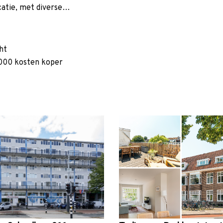
catie, met diverse…
ht
000 kosten koper