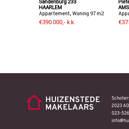
Sandenburg 233
Piet
HAARLEM
AMS
Appartement
,
Woning
97 m2
App
€390.000,- k.k.
€375
Schoter
2023 AD
023-52
info@hu