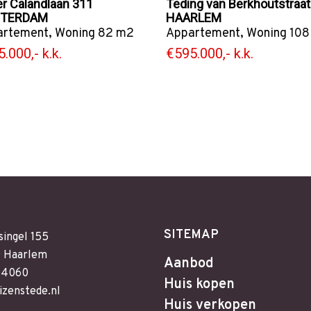
er Calandlaan 311
Teding van Berkhoutstraat
TERDAM
HAARLEM
artement
,
Woning
82 m2
Appartement
,
Woning
108
.000,- k.k.
€595.000,- k.k.
SITEMAP
singel 155
 Haarlem
Aanbod
64060
Huis kopen
izenstede.nl
Huis verkopen