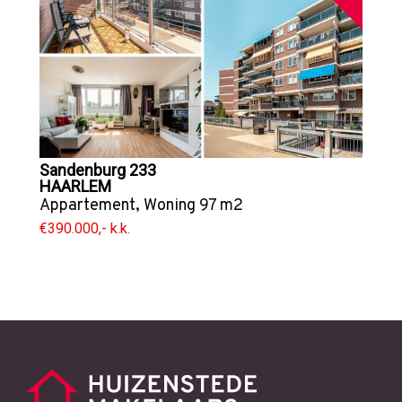
Sandenburg 233
HAARLEM
Appartement
,
Woning
97 m2
€390.000,- k.k.