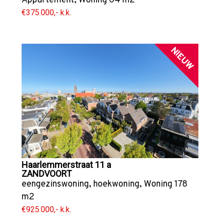
Appartement
,
Woning
64 m2
€375.000,- k.k.
NIEUW
Haarlemmerstraat 11 a
ZANDVOORT
eengezinswoning
,
hoekwoning
,
Woning
178
m2
€925.000,- k.k.