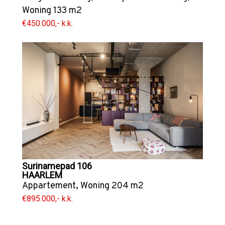
Woning
133 m2
€450.000,- k.k.
Surinamepad 106
HAARLEM
Appartement
,
Woning
204 m2
€895.000,- k.k.