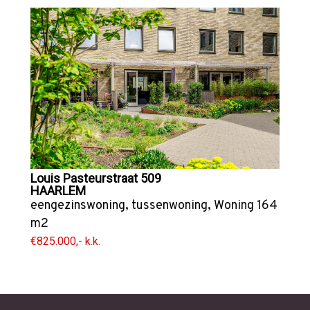
Louis Pasteurstraat 509
HAARLEM
eengezinswoning
,
tussenwoning
,
Woning
164
m2
€825.000,- k.k.