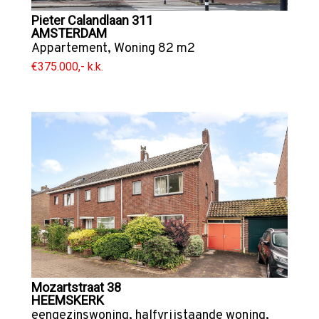
Pieter Calandlaan 311
AMSTERDAM
Appartement
,
Woning
82 m2
€375.000,- k.k.
Mozartstraat 38
HEEMSKERK
eengezinswoning
,
halfvrijstaande woning
,