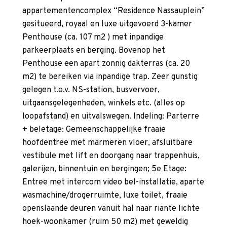
appartementencomplex “Residence Nassauplein”
gesitueerd, royaal en luxe uitgevoerd 3-kamer
Penthouse (ca. 107 m2 ) met inpandige
parkeerplaats en berging. Bovenop het
Penthouse een apart zonnig dakterras (ca. 20
m2) te bereiken via inpandige trap. Zeer gunstig
gelegen t.o.v. NS-station, busvervoer,
uitgaansgelegenheden, winkels etc. (alles op
loopafstand) en uitvalswegen. Indeling: Parterre
+ beletage: Gemeenschappelijke fraaie
hoofdentree met marmeren vloer, afsluitbare
vestibule met lift en doorgang naar trappenhuis,
galerijen, binnentuin en bergingen; 5e Etage:
Entree met intercom video bel-installatie, aparte
wasmachine/drogerruimte, luxe toilet, fraaie
openslaande deuren vanuit hal naar riante lichte
hoek-woonkamer (ruim 50 m2) met geweldig