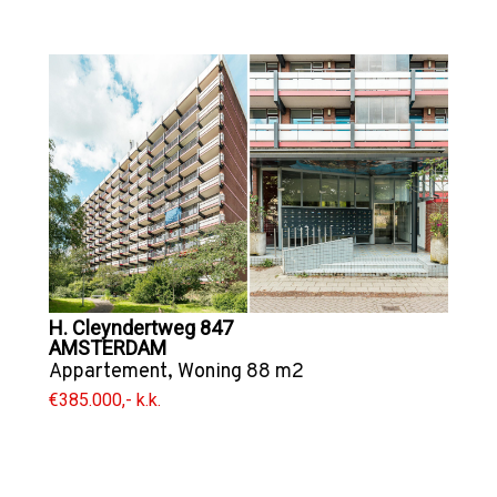
H. Cleyndertweg 847
AMSTERDAM
Appartement
,
Woning
88 m2
€385.000,- k.k.