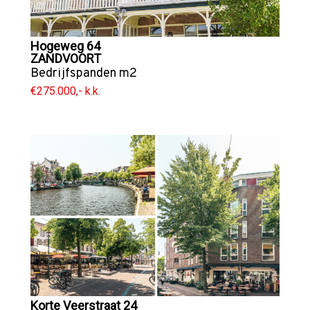
Hogeweg 64
ZANDVOORT
Bedrijfspanden
m2
€275.000,- k.k.
Korte Veerstraat 24