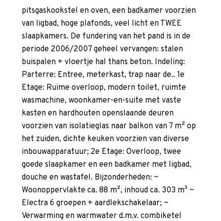
pitsgaskookstel en oven, een badkamer voorzien
van ligbad, hoge plafonds, veel licht en TWEE
slaapkamers. De fundering van het pand is in de
periode 2006/2007 geheel vervangen: stalen
buispalen + vloertje hal thans beton. Indeling:
Parterre: Entree, meterkast, trap naar de.. 1e
Etage: Ruime overloop, modern toilet, ruimte
wasmachine, woonkamer-en-suite met vaste
kasten en hardhouten openslaande deuren
voorzien van isolatieglas naar balkon van 7 m² op
het zuiden, dichte keuken voorzien van diverse
inbouwapparatuur; 2e Etage: Overloop, twee
goede slaapkamer en een badkamer met ligbad,
douche en wastafel. Bijzonderheden: ~
Woonoppervlakte ca. 88 m², inhoud ca. 303 m³ ~
Electra 6 groepen + aardlekschakelaar; ~
Verwarming en warmwater d.m.v. combiketel