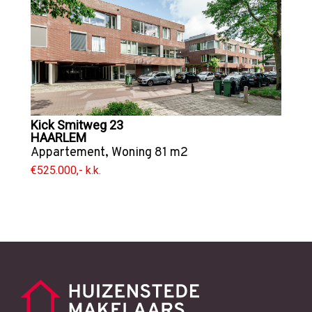
Kick Smitweg 23
HAARLEM
Appartement
,
Woning
81 m2
€525.000,- k.k.