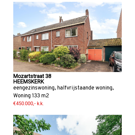
Mozartstraat 38
HEEMSKERK
eengezinswoning
,
halfvrijstaande woning
,
Woning
133 m2
€450.000,- k.k.