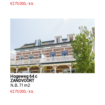
€275.000,- k.k.
Hogeweg 64 c
ZANDVOORT
N.B. 71 m2
€275.000,- k.k.