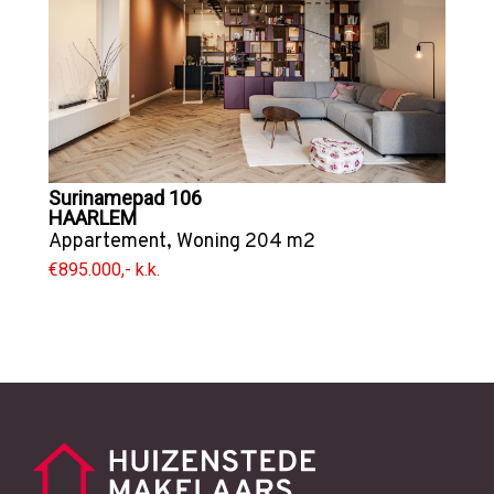
Surinamepad 106
HAARLEM
Appartement
,
Woning
204 m2
€895.000,- k.k.