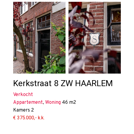
Kerkstraat 8 ZW
HAARLEM
Verkocht
Appartement
,
Woning
46 m2
Kamers
2
€ 375.000,- k.k.