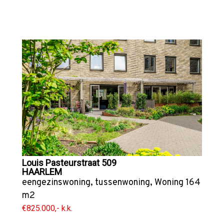
Louis Pasteurstraat 509
HAARLEM
eengezinswoning
,
tussenwoning
,
Woning
164
m2
€825.000,- k.k.