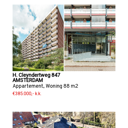
H. Cleyndertweg 847
AMSTERDAM
Appartement
,
Woning
88 m2
€385.000,- k.k.