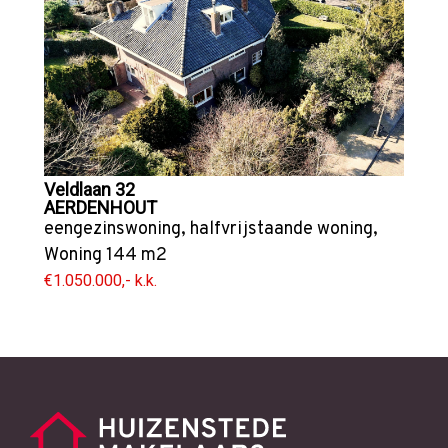
Veldlaan 32
AERDENHOUT
eengezinswoning
,
halfvrijstaande woning
,
Woning
144 m2
€1.050.000,- k.k.