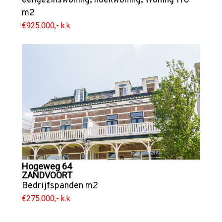
eengezinswoning
,
hoekwoning
,
Woning
178
m2
€925.000,- k.k.
Hogeweg 64
ZANDVOORT
Bedrijfspanden
m2
€275.000,- k.k.