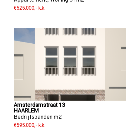
Appartement
,
Woning
81 m2
€525.000,- k.k.
Amsterdamstraat 13
HAARLEM
Bedrijfspanden
m2
€595.000,- k.k.