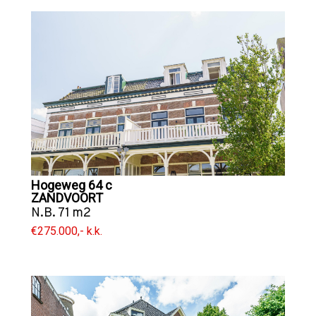
Hogeweg 64 c
ZANDVOORT
N.B. 71 m2
€275.000,- k.k.