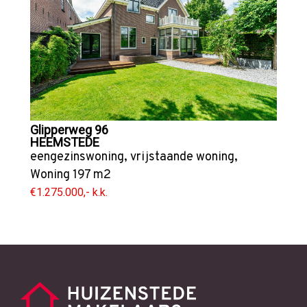
Glipperweg 96
HEEMSTEDE
eengezinswoning
,
vrijstaande woning
,
Woning
197 m2
€1.275.000,- k.k.