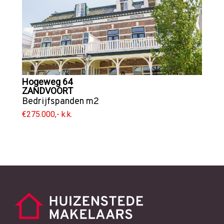
Hogeweg 64
ZANDVOORT
Bedrijfspanden
m2
€275.000,- k.k.