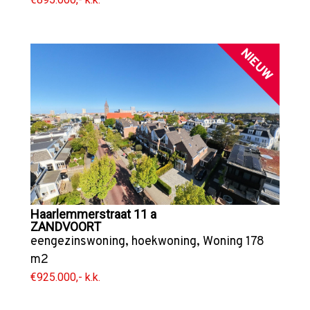
NIEUW
Haarlemmerstraat 11 a
ZANDVOORT
eengezinswoning
,
hoekwoning
,
Woning
178
m2
€925.000,- k.k.