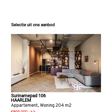
Selectie uit ons aanbod
Surinamepad 106
HAARLEM
Appartement
,
Woning
204 m2
€895.000,- k.k.