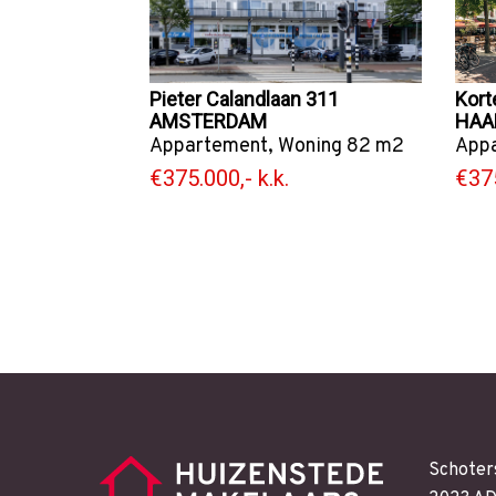
Pieter Calandlaan 311
Kort
AMSTERDAM
HAA
Appartement
,
Woning
82 m2
App
€375.000,- k.k.
€375
Schoter