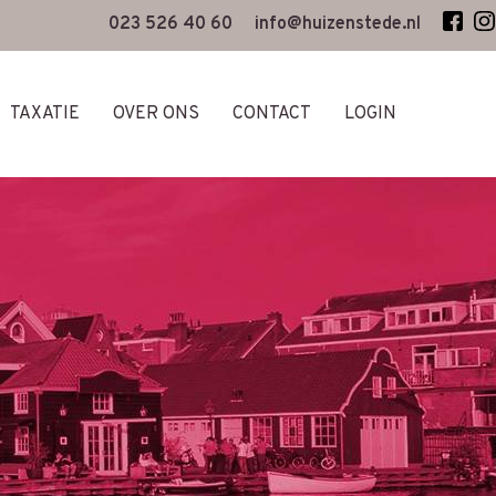
023 526 40 60
info@huizenstede.nl
TAXATIE
OVER ONS
CONTACT
LOGIN