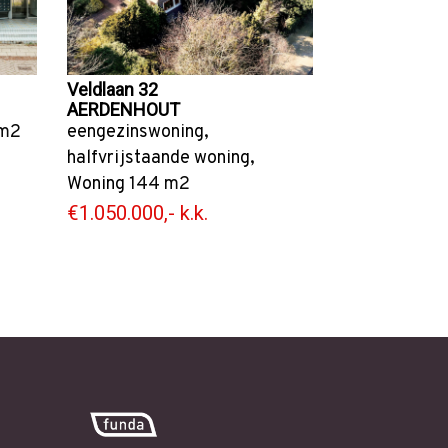
Veldlaan 32
AERDENHOUT
m2
eengezinswoning
,
halfvrijstaande woning
,
Woning
144 m2
€1.050.000,- k.k.