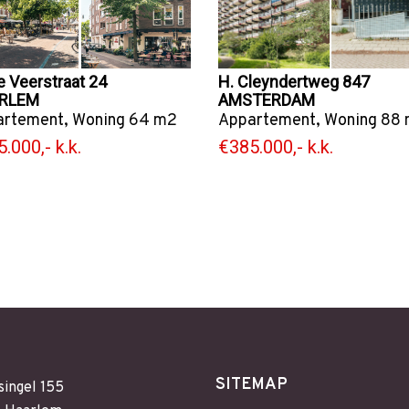
e Veerstraat 24
H. Cleyndertweg 847
RLEM
AMSTERDAM
artement
,
Woning
64 m2
Appartement
,
Woning
88 
.000,- k.k.
€385.000,- k.k.
SITEMAP
singel 155