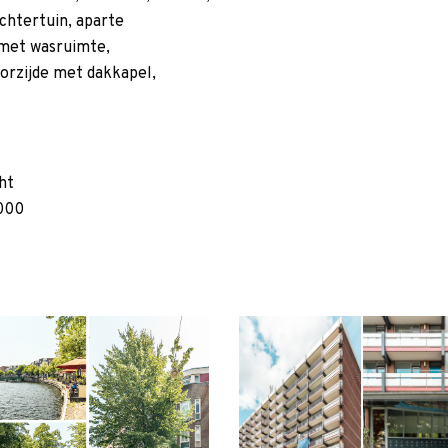
achtertuin, aparte
 met wasruimte,
orzijde met dakkapel,
ht
000