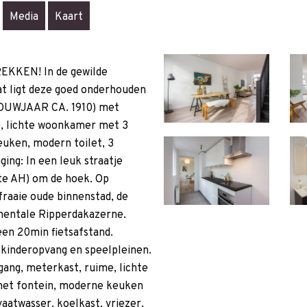
Media
Kaart
KEN! In de gewilde
aat ligt deze goed onderhouden
UWJAAR CA. 1910) met
e, lichte woonkamer met 3
uken, modern toilet, 3
ing: In een leuk straatje
te AH) om de hoek. Op
fraaie oude binnenstad, de
entale Ripperdakazerne.
een 20min fietsafstand.
 kinderopvang en speelpleinen.
gang, meterkast, ruime, lichte
et fontein, moderne keuken
aatwasser, koelkast, vriezer,