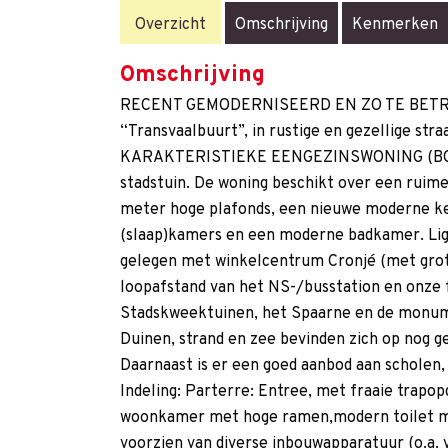
Overzicht
Omschrijving
Kenmerken
Omschrijving
RECENT GEMODERNISEERD EN ZO TE BETREK
“Transvaalbuurt”, in rustige en gezellige str
KARAKTERISTIEKE EENGEZINSWONING (BO
stadstuin. De woning beschikt over een ruim
meter hoge plafonds, een nieuwe moderne ke
(slaap)kamers en een moderne badkamer. Ligg
gelegen met winkelcentrum Cronjé (met gro
loopafstand van het NS-/busstation en onze 
Stadskweektuinen, het Spaarne en de monum
Duinen, strand en zee bevinden zich op nog g
Daarnaast is er een goed aanbod aan scholen,
Indeling: Parterre: Entree, met fraaie trapop
woonkamer met hoge ramen,modern toilet m
voorzien van diverse inbouwapparatuur (o.a. v