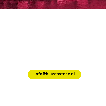
info@huizenstede.nl