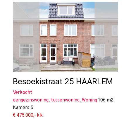
Besoekistraat 25
HAARLEM
Verkocht
eengezinswoning
,
tussenwoning
,
Woning
106 m2
Kamers
5
€ 475.000,- k.k.