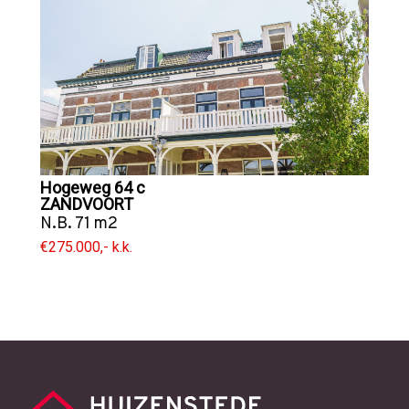
Hogeweg 64 c
ZANDVOORT
N.B. 71 m2
€275.000,- k.k.