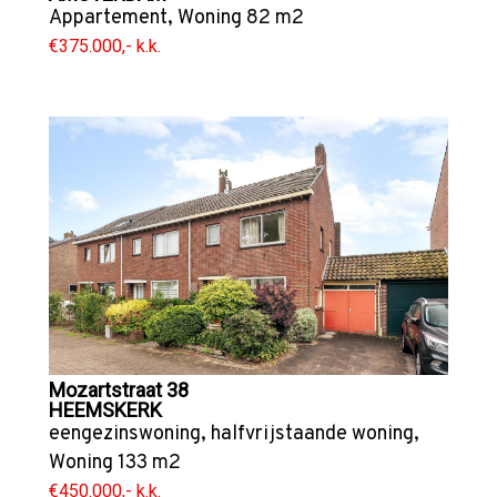
Appartement
,
Woning
82 m2
€375.000,- k.k.
Mozartstraat 38
HEEMSKERK
eengezinswoning
,
halfvrijstaande woning
,
Woning
133 m2
€450.000,- k.k.