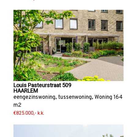
Louis Pasteurstraat 509
HAARLEM
eengezinswoning
,
tussenwoning
,
Woning
164
m2
€825.000,- k.k.