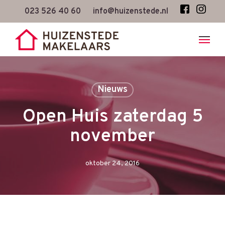
Skip
023 526 40 60
info@huizenstede.nl
to
main
content
Nieuws
Open Huis zaterdag 5
november
oktober 24, 2016