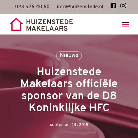
Skip
023 526 40 60
info@huizenstede.nl
to
main
content
Nieuws
Huizenstede
Makelaars officiële
sponsor van de D8
Koninklijke HFC
september 14, 2015