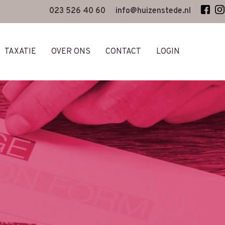
023 526 40 60
info@huizenstede.nl
TAXATIE
OVER ONS
CONTACT
LOGIN