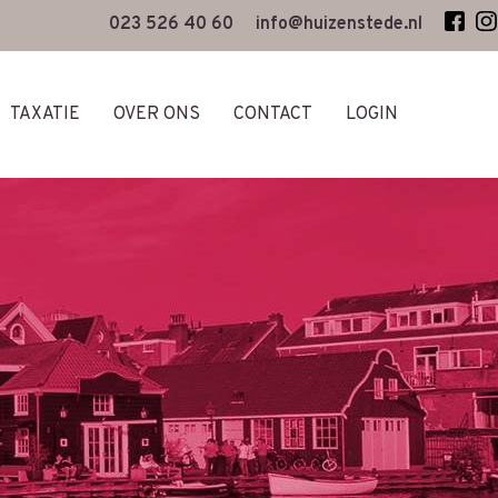
023 526 40 60
info@huizenstede.nl
TAXATIE
OVER ONS
CONTACT
LOGIN