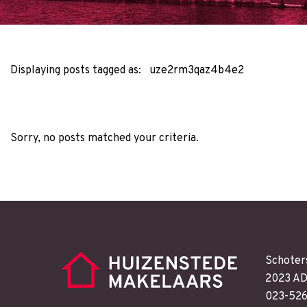
Displaying posts tagged as:
uze2rm3qaz4b4e2
Sorry, no posts matched your criteria.
Schoter
2023 AD
023-52