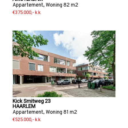
Appartement
,
Woning
82 m2
€375.000,- k.k.
Kick Smitweg 23
HAARLEM
Appartement
,
Woning
81 m2
€525.000,- k.k.