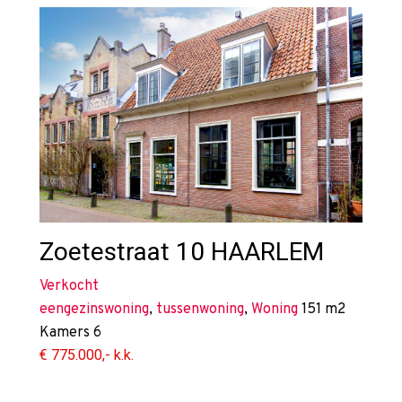
Zoetestraat 10
HAARLEM
Verkocht
eengezinswoning
,
tussenwoning
,
Woning
151 m2
Kamers
6
€ 775.000,- k.k.