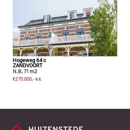
Hogeweg 64 c
ZANDVOORT
N.B. 71 m2
€275.000,- k.k.