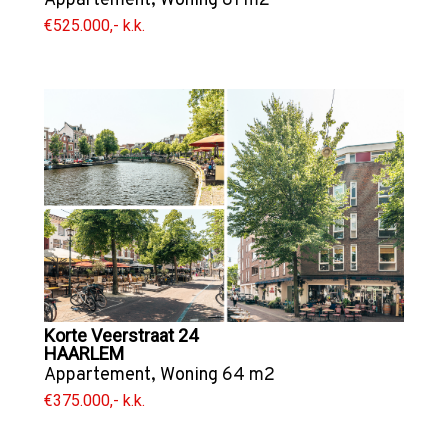
Appartement
,
Woning
81 m2
€525.000,- k.k.
Korte Veerstraat 24
HAARLEM
Appartement
,
Woning
64 m2
€375.000,- k.k.