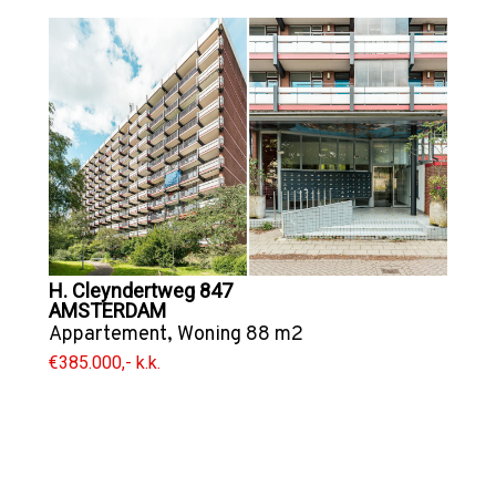
H. Cleyndertweg 847
AMSTERDAM
Appartement
,
Woning
88 m2
€385.000,- k.k.