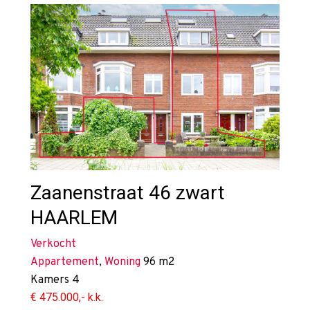
Zaanenstraat 46 zwart
HAARLEM
Verkocht
Appartement
,
Woning
96 m2
Kamers
4
€ 475.000,- k.k.