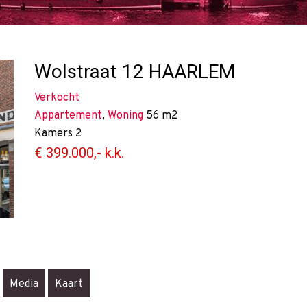
Wolstraat 12
HAARLEM
Verkocht
Appartement
,
Woning
56 m2
Kamers
2
€ 399.000,- k.k.
Media
Kaart