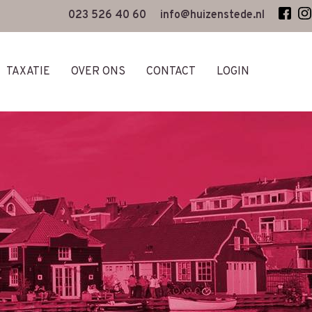
023 526 40 60
info@huizenstede.nl
TAXATIE
OVER ONS
CONTACT
LOGIN