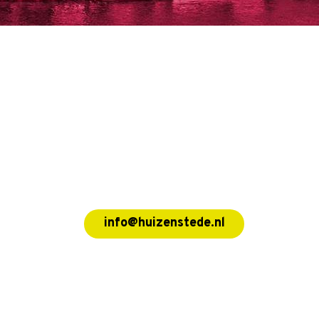
info@huizenstede.nl