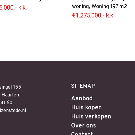
woning
,
Woning
197 m2
.000,- k.k.
€1.275.000,- k.k.
SITEMAP
singel 155
 Haarlem
Aanbod
64060
Huis kopen
izenstede.nl
Huis verkopen
Over ons