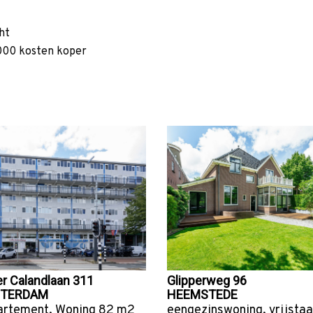
ht
000 kosten koper
er Calandlaan 311
Glipperweg 96
TERDAM
HEEMSTEDE
artement
,
Woning
82 m2
eengezinswoning
,
vrijsta