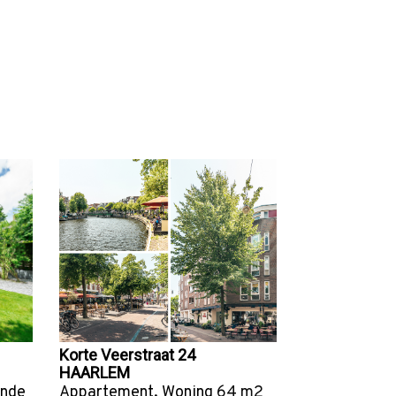
Korte Veerstraat 24
HAARLEM
ande
Appartement
,
Woning
64 m2