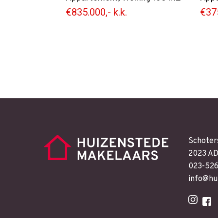
€835.000,- k.k.
€375
Schoter
2023 AD
023-52
info@hu