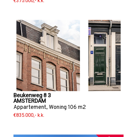
€375.000,- k.k.
Beukenweg 8 3
AMSTERDAM
Appartement
,
Woning
106 m2
€835.000,- k.k.