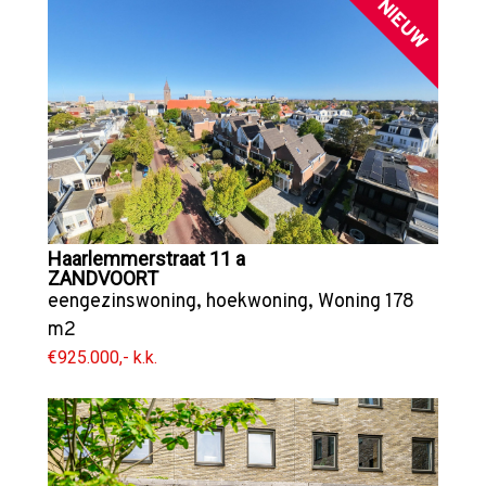
NIEUW
Haarlemmerstraat 11 a
ZANDVOORT
eengezinswoning
,
hoekwoning
,
Woning
178
m2
€925.000,- k.k.