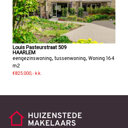
Louis Pasteurstraat 509
HAARLEM
eengezinswoning
,
tussenwoning
,
Woning
164
m2
€825.000,- k.k.