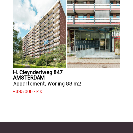
H. Cleyndertweg 847
AMSTERDAM
Appartement
,
Woning
88 m2
€385.000,- k.k.