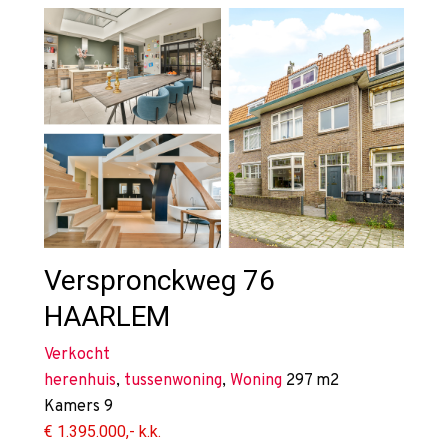
Verspronckweg 76
HAARLEM
Verkocht
herenhuis
,
tussenwoning
,
Woning
297 m2
Kamers
9
€ 1.395.000,- k.k.