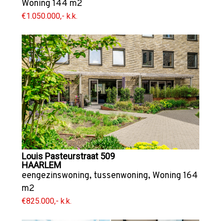
Woning
144 m2
€1.050.000,- k.k.
Louis Pasteurstraat 509
HAARLEM
eengezinswoning
,
tussenwoning
,
Woning
164
m2
€825.000,- k.k.