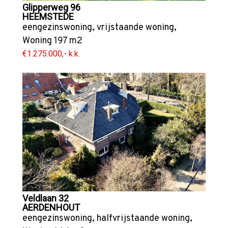
Glipperweg 96
HEEMSTEDE
eengezinswoning
,
vrijstaande woning
,
Woning
197 m2
€1.275.000,- k.k.
Veldlaan 32
AERDENHOUT
eengezinswoning
,
halfvrijstaande woning
,