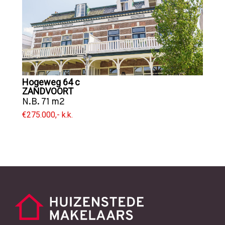
Hogeweg 64 c
ZANDVOORT
N.B. 71 m2
€275.000,- k.k.