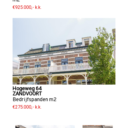
m2
€925.000,- k.k.
Hogeweg 64
ZANDVOORT
Bedrijfspanden
m2
€275.000,- k.k.