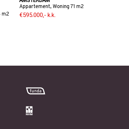
AMSTERDAM
Appartement
,
Woning
71 m2
 m2
€595.000,- k.k.