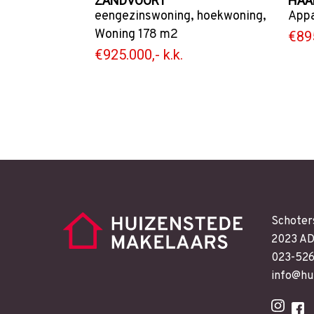
ZANDVOORT
HAA
eengezinswoning
,
hoekwoning
,
App
Woning
178 m2
€895
€925.000,- k.k.
Schoter
2023 AD
023-52
info@hu