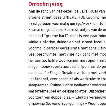
Omschrijving
Aan de rand van het gezellige CENTRUM van Z
groene straat, deze UNIEKE HOEKwoning met
naastgelegen voormalig garage/werkruimte. D
knusse en goed bereikbare straatjes van de 
nabij het “groene hart”, slechts een paar min
winkels, station, duinen en het strand. Indeli
voormalig garage/werkruimte met aansluitin
veel bergruimte (met vliering), gang met mod
fonteintje, lichte woonkamer met open haar
enige inbouwapparatuur, schuifpui naar de pa
op de ….. 1e Etage: Royale overloop met veel 
lichtkoepel, zeer geschikt als werkruimte th
slaapkamer. Ruime, lichte badkamer voorzien 
wastafelmeubel en designradiator. Bijzonder
voorzien van dubbel glas; ~ Elektra vernieuwd;
omgeving (bewonersvergunning) ~ Woonoppe