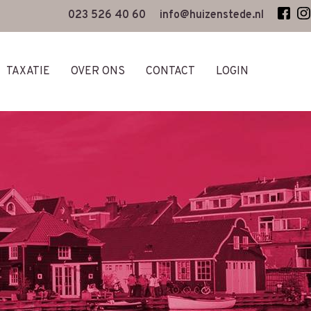
023 526 40 60
info@huizenstede.nl
TAXATIE
OVER ONS
CONTACT
LOGIN