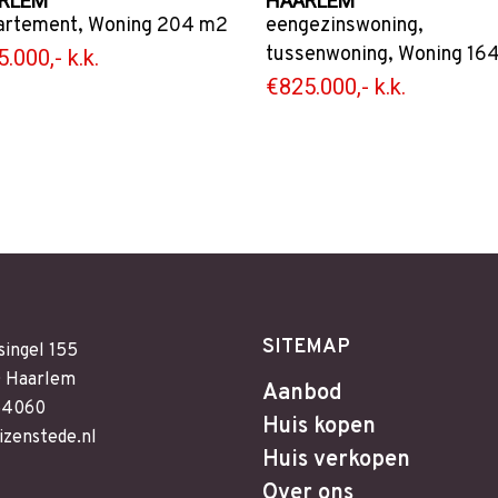
RLEM
HAARLEM
artement
,
Woning
204 m2
eengezinswoning
,
tussenwoning
,
Woning
164
.000,- k.k.
€825.000,- k.k.
SITEMAP
singel 155
 Haarlem
Aanbod
64060
Huis kopen
izenstede.nl
Huis verkopen
Over ons