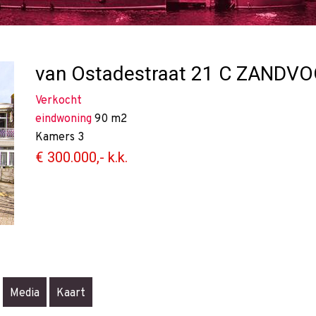
van Ostadestraat 21 C
ZANDVO
Verkocht
eindwoning
90 m2
Kamers
3
€ 300.000,- k.k.
Media
Kaart