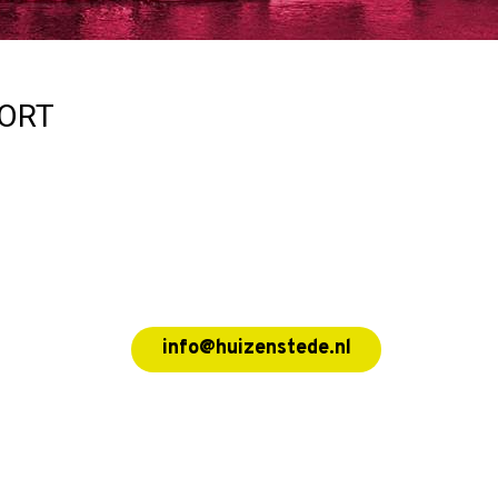
ORT
info@huizenstede.nl