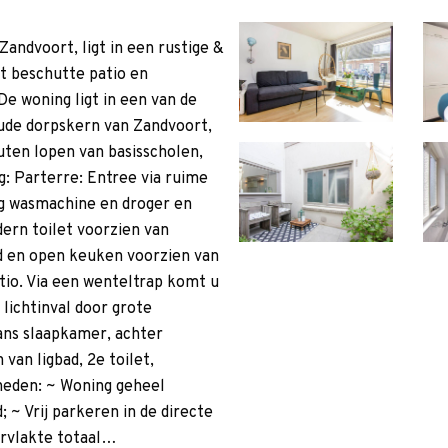
andvoort, ligt in een rustige &
 beschutte patio en
e woning ligt in een van de
oude dorpskern van Zandvoort,
uten lopen van basisscholen,
ng: Parterre: Entree via ruime
g wasmachine en droger en
ern toilet voorzien van
d en open keuken voorzien van
tio. Via een wenteltrap komt u
lichtinval door grote
ans slaapkamer, achter
van ligbad, 2e toilet,
heden: ~ Woning geheel
 ~ Vrij parkeren in de directe
rvlakte totaal…