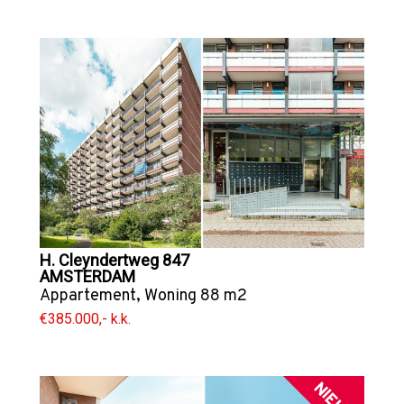
H. Cleyndertweg 847
AMSTERDAM
Appartement
,
Woning
88 m2
€385.000,- k.k.
NIEUW