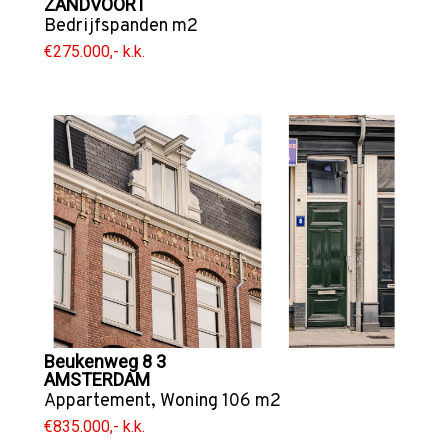
ZANDVOORT
Bedrijfspanden
m2
€275.000,- k.k.
Beukenweg 8 3
AMSTERDAM
Appartement
,
Woning
106 m2
€835.000,- k.k.