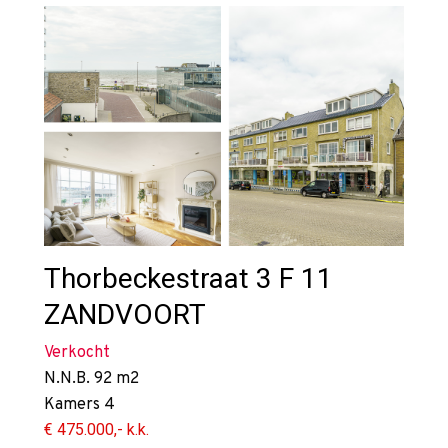
Thorbeckestraat 3 F 11
ZANDVOORT
Verkocht
N.N.B.
92 m2
Kamers
4
€ 475.000,- k.k.