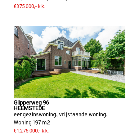
€375.000,- k.k.
Glipperweg 96
HEEMSTEDE
eengezinswoning
,
vrijstaande woning
,
Woning
197 m2
€1.275.000,- k.k.