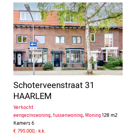
Schoterveenstraat 31
HAARLEM
Verkocht
eengezinswoning
,
tussenwoning
,
Woning
128 m2
Kamers
6
€ 795.000,- k.k.