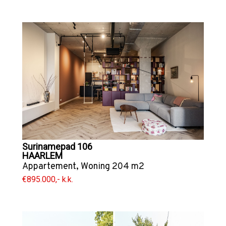
Surinamepad 106
HAARLEM
Appartement
,
Woning
204 m2
€895.000,- k.k.