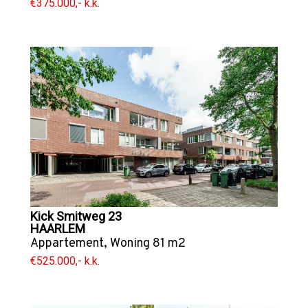
€375.000,- k.k.
Kick Smitweg 23
HAARLEM
Appartement
,
Woning
81 m2
€525.000,- k.k.