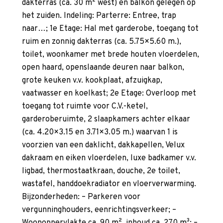
dakterras (ca. 30 m² west) en balkon gelegen op
het zuiden. Indeling: Parterre: Entree, trap
naar…; 1e Etage: Hal met garderobe, toegang tot
ruim en zonnig dakterras (ca. 5.75×5.60 m.),
toilet, woonkamer met brede houten vloerdelen,
open haard, openslaande deuren naar balkon,
grote keuken v.v. kookplaat, afzuigkap,
vaatwasser en koelkast; 2e Etage: Overloop met
toegang tot ruimte voor C.V.-ketel,
garderoberuimte, 2 slaapkamers achter elkaar
(ca. 4.20×3.15 en 3.71×3.05 m.) waarvan 1 is
voorzien van een daklicht, dakkapellen, Velux
dakraam en eiken vloerdelen, luxe badkamer v.v.
ligbad, thermostaatkraan, douche, 2e toilet,
wastafel, handdoekradiator en vloerverwarming.
Bijzonderheden: – Parkeren voor
vergunninghouders, eenrichtingsverkeer; –